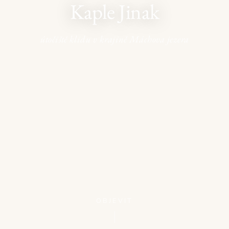
Kaple Jinak
útočiště klidu v krajině Máchova jezera
OBJEVIT