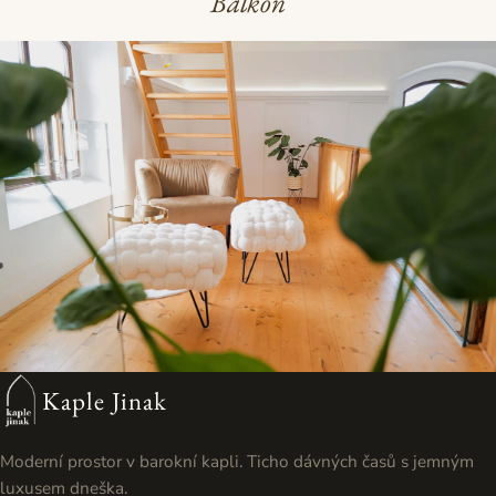
Balkón
Kaple Jinak
Moderní prostor v barokní kapli. Ticho dávných časů s jemným
luxusem dneška.